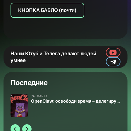
КНОПКА БАБЛО (почти)
Наши Ютуб и Телега делают людей
умнее
Последние
26 МАРТА
OpenClaw: освободи время – делегируй
рутину агенту