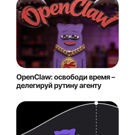
OpenClaw: освободи время –
делегируй рутину агенту