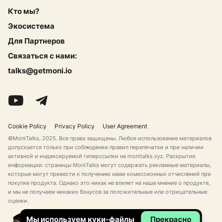
Кто мы?
Экосистема
Для Партнеров
Связаться с нами:
talks@getmoni.io
Cookie Policy
Privacy Policy
User Agreement
©MoniTalks, 2025. Все права защищены. Любое использование материалов
допускается только при соблюдении правил перепечатки и при наличии
активной и индексируемой гиперссылки на monitalks.xyz. Раскрытие
информации: страницы MoniTalks могут содержать рекламные материалы,
которые могут привести к получению нами комиссионных отчислений при
покупке продукта. Однако это никак не влияет на наше мнение о продукте,
и мы не получаем никаких бонусов за положительные или отрицательные
оценки.
Мы используем
куки-файлы
Прекрасно