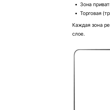
Зона прива
Торговая (т
Каждая зона ре
слое.