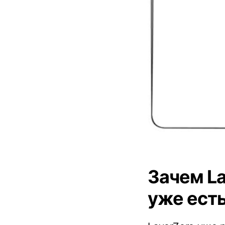
Зачем La
уже ест