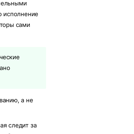
ллельными
то исполнение
аторы сами
ические
тано
ванию, а не
рая следит за