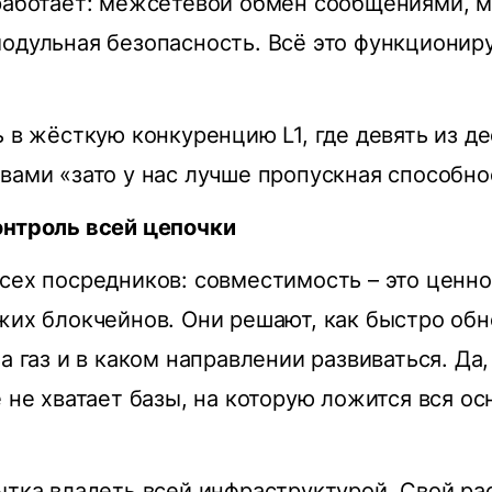
 работает: межсетевой обмен сообщениями, 
одульная безопасность. Всё это функционир
ь в жёсткую конкуренцию L1, где девять из д
вами «зато у нас лучше пропускная способно
онтроль всей цепочки
сех посредников: совместимость – это ценно
жих блокчейнов. Они решают, как быстро обн
за газ и в каком направлении развиваться. Да
е не хватает базы, на которую ложится вся ос
ытка владеть всей инфраструктурой. Свой ра