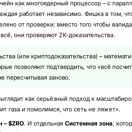
чейн как многоядерный процессор – с пара
каждая работает независимо. Фишка в том, ч
елено от проверки: вместо того чтобы валид
всё, они проверяют ZK-доказательства.
ьства (или криптодоказательства) – математ
орые позволяют подтвердить, что «всё посчи
не пересчитывая заново.
выглядит как серьёзный подход к масштабиро
т газа и помолимся, что сеть не ляжет».
н – $ZRO
. И отдельная
Системная зона
, кото