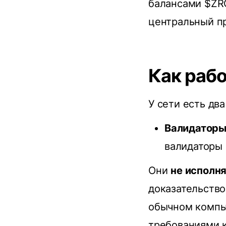
балансами $ZRO
центральный пр
Как раб
У сети есть два
Валидаторы
валидаторы
Они
не исполн
доказательство
обычном компь
требованиями к