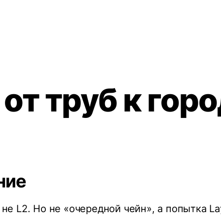
 от труб к гор
ние
а не L2. Но не «очередной чейн», а попытка La