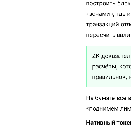
построить блок
«зонами», где 
транзакций отд
пересчитывали 
ZK-доказател
расчёты, кот
правильно», 
На бумаге всё 
«поднимем лими
Нативный токе