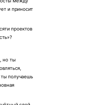
мосты между
ует и приносит
есяти проектов
сть»?
, но ты
овляться,
, ты получаешь
новная
счётный слой,