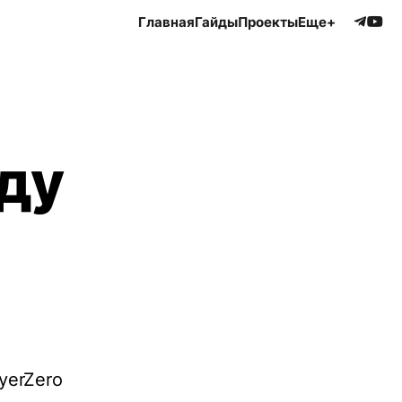
Главная
Гайды
Проекты
Еще+
оду
yerZero