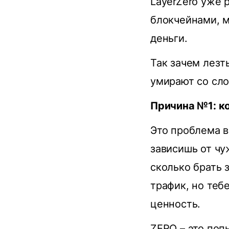
LayerZero уже
блокчейнами, м
деньги.
Так зачем лезт
умирают со сло
Причина №1: к
Это проблема в
зависишь от чу
сколько брать 
трафик, но теб
ценность.
ZERO – это поп