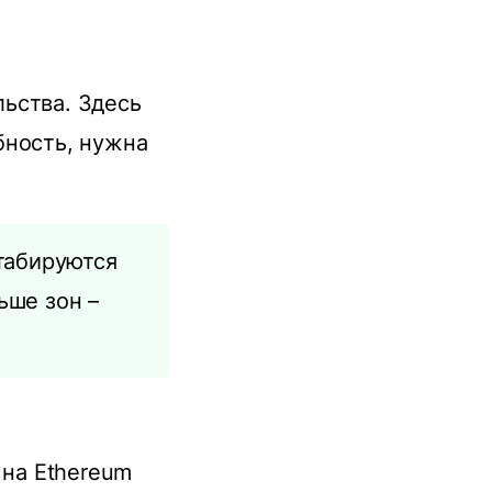
ьства. Здесь
бность, нужна
табируются
ьше зон –
 на Ethereum