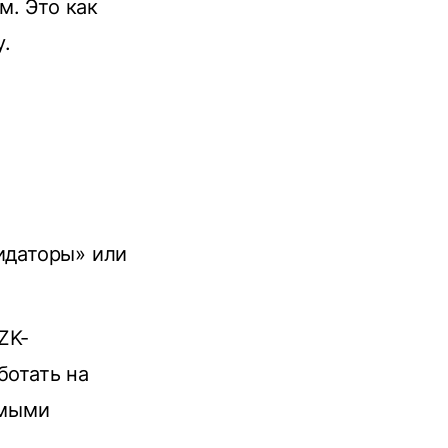
м. Это как
.
идаторы» или
ZK-
ботать на
имыми