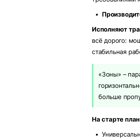
Производит
Исполняют тр
всё дорого: мо
стабильная раб
«Зоны» – па
горизонтальн
больше пропу
На старте пла
Универсальн