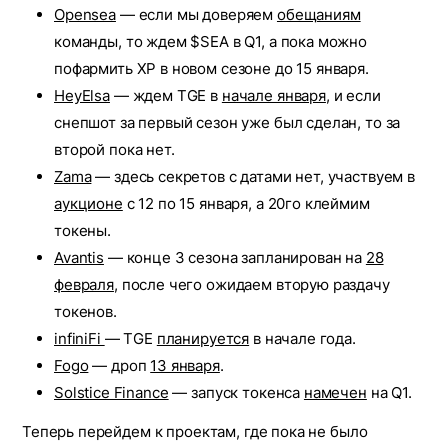
Opensea
— если мы доверяем
обещаниям
команды, то ждем $SEA в Q1, а пока можно
пофармить XP в новом сезоне до 15 января.
HeyElsa
— ждем TGE в
начале января
, и если
снепшот за первый сезон уже был сделан, то за
второй пока нет.
Zama
— здесь секретов с датами нет, участвуем в
аукционе
с 12 по 15 января, а 20го клеймим
токены.
Avantis
— конце 3 сезона запланирован на
28
февраля
, после чего ожидаем вторую раздачу
токенов.
infiniFi
— TGE
планируется
в начале года.
Fogo
— дроп
13 января
.
Solstice Finance
— запуск токенса
намечен
на Q1.
Теперь перейдем к проектам, где пока не было