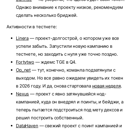
Однако внимание к проекту низкое, рекомендуем
сделать несколько бриджей.
Активности в тестнете:
Linera
— проект-долгострой, о котором уже все
успели забыть. Запустили новую кампанию в
тестнете, но заходить с нуля уже точно поздно.
Fortytwo
— ждемс TGE в Q4.
Op_net
— тут, конечно, команла подзатянули с
выходом. Но все равно ожидаем увидеть их токен
в 2026 году. И да, снова стартовала
новая неделя
.
Nexus
— проект с явно затянувшейся нод-
кампанией, куда он внедрял и поинты, и бейджи, а
теперь пытается подстроиться под мету дексов и
решил построить собственный.
DataHaven
— свежий проект с поинт кампанией и