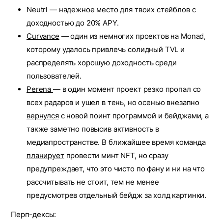
Neutrl
— надежное место для твоих стейблов с
доходностью до 20% APY.
Curvance
— один из немногих проектов на Monad,
которому удалось привлечь солидный TVL и
распределять хорошую доходность среди
пользователей.
Perena
— в один момент проект резко пропал со
всех радаров и ушел в тень, но осенью внезапно
вернулся
с новой поинт программой и бейджами, а
также заметно повысив активность в
медиапространстве. В ближайшее время команда
планирует
провести минт NFT, но сразу
предупреждает, что это чисто по фану и ни на что
рассчитывать не стоит, тем не менее
предусмотрев отдельный бейдж за холд картинки.
Перп-дексы: