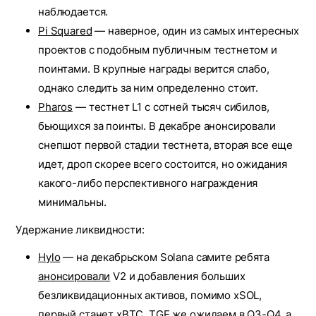
наблюдается.
Pi Squared
— наверное, один из самых интересных
проектов с подобным публичным тестнетом и
поинтами. В крупные награды верится слабо,
однако следить за ним определенно стоит.
Pharos
— тестнет L1 с сотней тысяч сибилов,
бьющихся за поинты. В декабре анонсировали
снепшот первой стадии тестнета, вторая все еще
идет, дроп скорее всего состоится, но ожидания
какого-либо перспективного награждения
минимальны.
Удержание ликвидности:
Hylo
— на декабрьском Solana самите ребята
анонсировали
V2 и добавления больших
безликвидационных активов, помимо xSOL,
первый станет xBTC. TGE же ожидаем в Q3-Q4, а