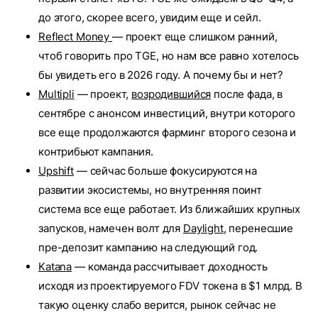
до этого, скорее всего, увидим еще и сейл.
Reflect Money
— проект еще слишком ранний,
чтоб говорить про TGE, но нам все равно хотелось
бы увидеть его в 2026 году. А почему бы и нет?
Multipli
— проект,
возродившийся
после фада, в
сентябре с анонсом инвестиций, внутри которого
все еще продолжаются фарминг второго сезона и
контрибьют кампания.
Upshift
— сейчас больше фокусируются на
развитии экосистемы, но внутренняя поинт
система все еще работает. Из ближайших крупных
запусков, намечен волт для
Daylight
, перенесшие
пре-депозит кампанию на следующий год.
Katana
— команда рассчитывает доходность
исходя из проектируемого FDV токена в $1 млрд. В
такую оценку слабо верится, рынок сейчас не