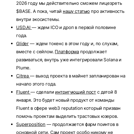
2026 году мы действительно сможем лицезреть
$BASE. А пока, читай
нашу статью
про активность
внутри экосистемы.
USD.AI
— ждем ICO и дроп в первой половине
года.
Glider
— ждем токенс в этом году и, по слухам,
вместе с сейлом.
Платформа
продолжает
развиваться, внутрь уже интегрировали Solana и
Plume.
Citrea
— выход проекта в майнет запланирован на
начало этого года.
Fluent
— сделали
интригующий пост
с датой 8
января. Это будет новый продукт от команды
Fluent в сфере web3 reputation который призван
помочь проектам выделить трастовых юзеров.
Superposition
— продолжается фарм поинтов в
основной сети. Сам проект особо никому не