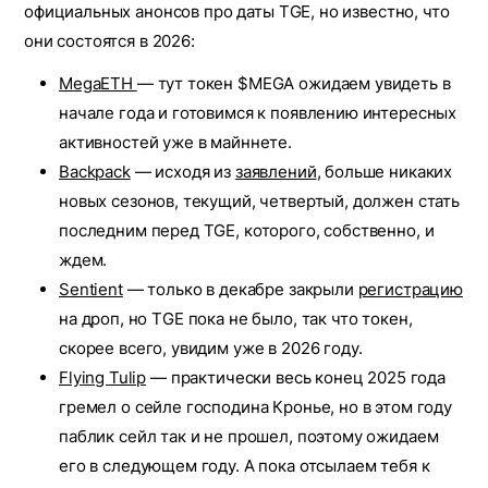
официальных анонсов про даты TGE, но известно, что
они состоятся в 2026:
MegaETH
— тут токен $MEGA ожидаем увидеть в
начале года и готовимся к появлению интересных
активностей уже в майннете.
Backpack
— исходя из
заявлений
, больше никаких
новых сезонов, текущий, четвертый, должен стать
последним перед TGE, которого, собственно, и
ждем.
Sentient
— только в декабре закрыли
регистрацию
на дроп, но TGE пока не было, так что токен,
скорее всего, увидим уже в 2026 году.
Flying Tulip
— практически весь конец 2025 года
гремел о сейле господина Кронье, но в этом году
паблик сейл так и не прошел, поэтому ожидаем
его в следующем году. А пока отсылаем тебя к