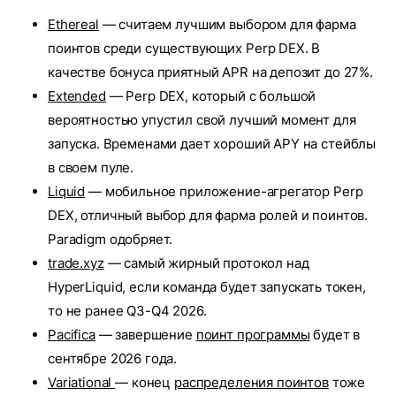
Ethereal
— считаем лучшим выбором для фарма
поинтов среди существующих Perp DEX. В
качестве бонуса приятный APR на депозит до 27%.
Extended
— Perp DEX, который с большой
вероятностью упустил свой лучший момент для
запуска. Временами дает хороший APY на стейблы
в своем пуле.
Liquid
— мобильное приложение-агрегатор Perp
DEX, отличный выбор для фарма ролей и поинтов.
Paradigm одобряет.
trade.xyz
— самый жирный протокол над
HyperLiquid, если команда будет запускать токен,
то не ранее Q3-Q4 2026.
Pacifica
— завершение
поинт программы
будет в
сентябре 2026 года.
Variational
— конец
распределения поинтов
тоже