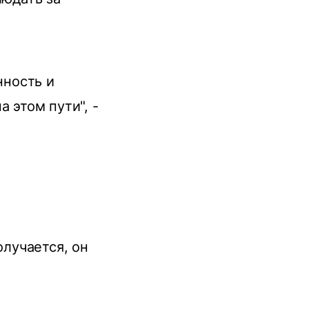
нность и
 этом пути", -
олучается, он