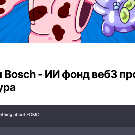
 и Bosch - ИИ фонд веб3 п
 ура