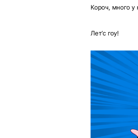
Короч, много у
Лет’с гоу!