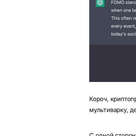
Короч, криптоп
мультиварку, д
С одной сторон