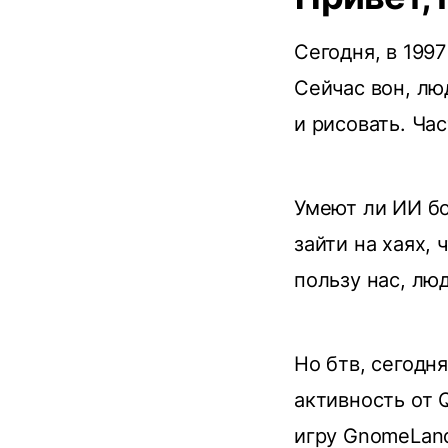
Сегодня, в 199
Сейчас вон, лю
и рисовать. Ча
Умеют ли ИИ бо
зайти на хаях, 
пользу нас, лю
Но бтв, сегодн
активность от 
игру GnomeLand