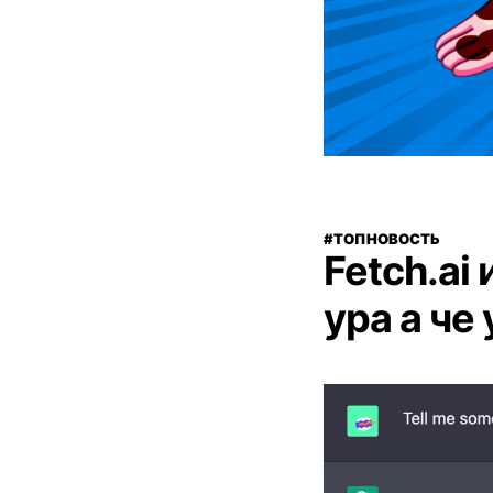
#ТОПНОВОСТЬ
Fetch.ai
ура а че