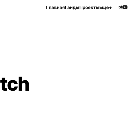
Главная
Гайды
Проекты
Еще+
etch