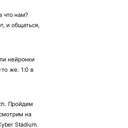
а что нам?
т, и общаться,
 ли нейронки
то же. 1:0 в
sch. Пройдем
осмотрим на
yber Stadium.