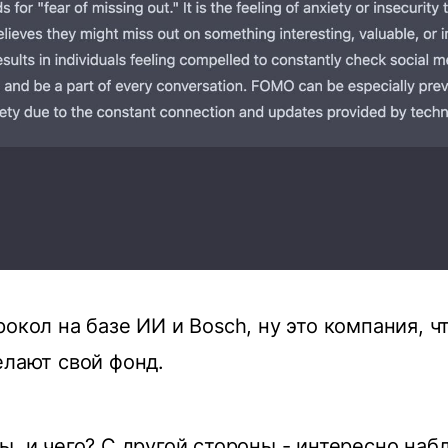
рокол на базе ИИ и Bosch, ну это компания, ч
елают свой фонд.
ы, и чего? С другой стороны - интересно наб