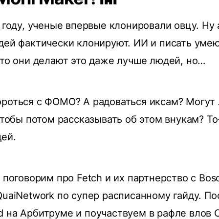
7 году, ученые впервые клонировали овцу. Ну 
дей фактически клонируют. ИИ и писать умею
сто они делают это даже лучше людей, но…
роться с ФОМО? А радоваться иксам? Могут
чтобы потом рассказывать об этом внукам? То-
дей.
я поговорим про Fetch и их партнерство с Bo
QuaiNetwork по супер расписанному гайду. П
 на Арбитруме и поучаствуем в рафле влов C