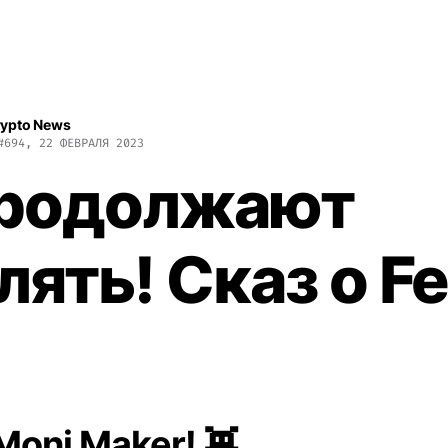
rypto News
#694, 22 ФЕВРАЛЯ 2023
продолжают
лять! Сказ о F
Moni Maker! 👾