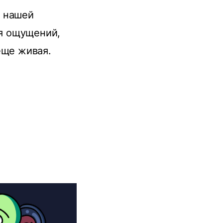
 нашей
ся ощущений,
 еще живая.