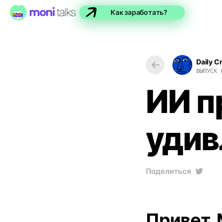
Как заработать?
Daily C
ВЫПУСК
ИИ 
удив
Поделиться
Привет, 