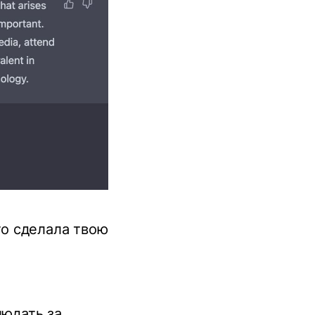
то сделала твою
людать за