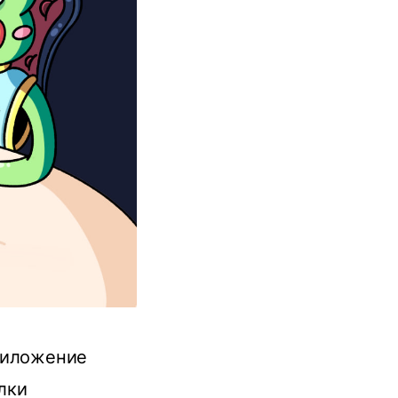
риложение
лки