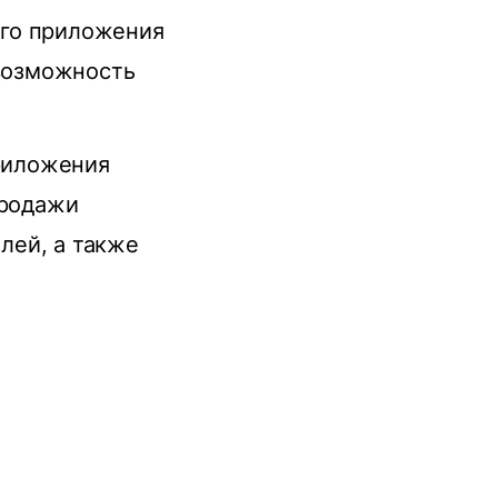
ого приложения
 возможность
риложения
продажи
лей, а также