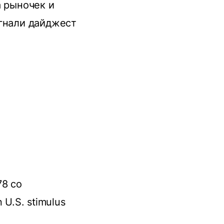
а рыночек и
огнали дайджест
78 со
U.S. stimulus