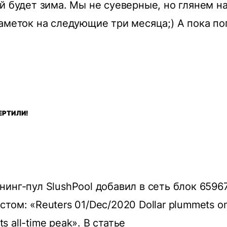
й будет зима. Мы не суеверные, но глянем н
аметок на следующие три месяца;) А пока п
ЕРТИЛИ!
инг-пул SlushPool добавил в сеть блок 6596
ом: «Reuters 01/Dec/2020 Dollar plummets on 
its all-time peak». В статье