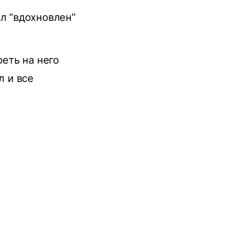
ыл “вдохновлен”
реть на него
л и все