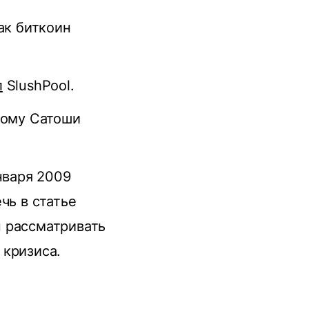
ак биткоин
л
SlushPool.
ному Сатоши
нваря 2009
чь в статье
 рассматривать
 кризиса.