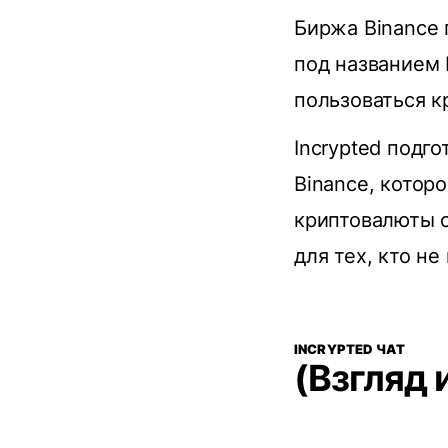
Биржа Binance
под названием 
пользоваться к
Incrypted подг
Binance, котор
криптовалюты 
для тех, кто н
INCRYPTED ЧАТ
(Взгляд 