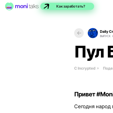
Как заработать?
Daily C
ВЫПУСК
Пул 
С
Incrypted
Поде
Привет #Moni
Сегодня народ 