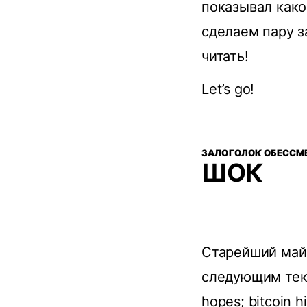
показывал како
сделаем пару з
читать!
Let’s go!
ЗАЛОГОЛОК ОБЕССМ
ШОК
Старейший майн
следующим текст
hopes; bitcoin h