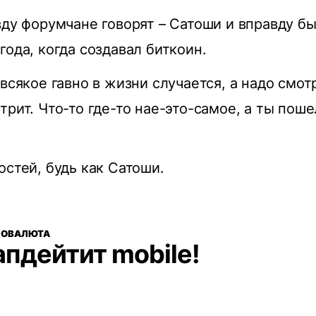
вду форумчане говорят – Сатоши и вправду б
года, когда создавал биткоин.
всякое гавно в жизни случается, а надо смот
трит. Что-то где-то нае-это-самое, а ты поше
остей, будь как Сатоши.
ПТОВАЛЮТА
апдейтит mobile!