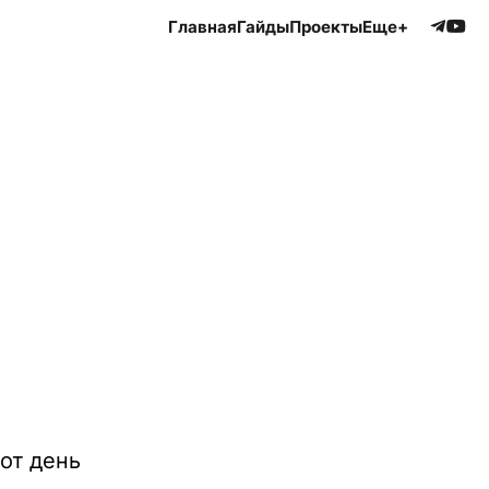
Главная
Гайды
Проекты
Еще+
от день