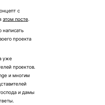
концепт с
 в
этом посте
.
о написать
воего проекта
а уже
елей проектов.
ange и многим
дставителей
 господа и дамы
тветы.