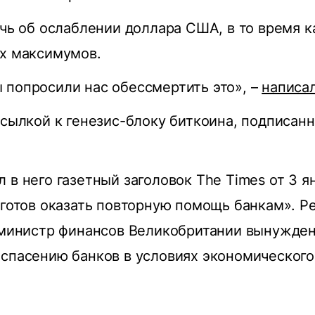
ечь об ослаблении доллара США, в то время к
ых максимумов.
попросили нас обессмертить это», –
написа
тсылкой к генезис-блоку биткоина, подписан
 в него газетный заголовок The Times от 3 я
 готов оказать повторную помощь банкам». Ре
 министр финансов Великобритании вынужден
спасению банков в условиях экономического