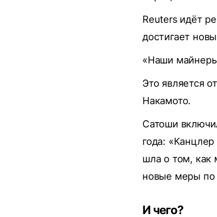
Reuters идёт р
достигает нов
«Наши майнеры 
Это является о
Накамото.
Сатоши включил
года: «Канцлер
шла о том, как
новые меры по 
И чего?