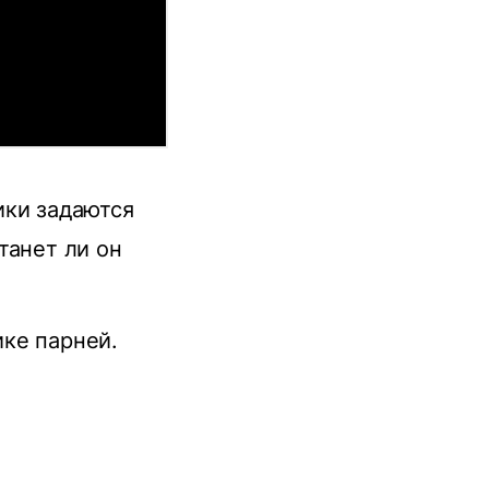
ики задаются
танет ли он
ике парней.