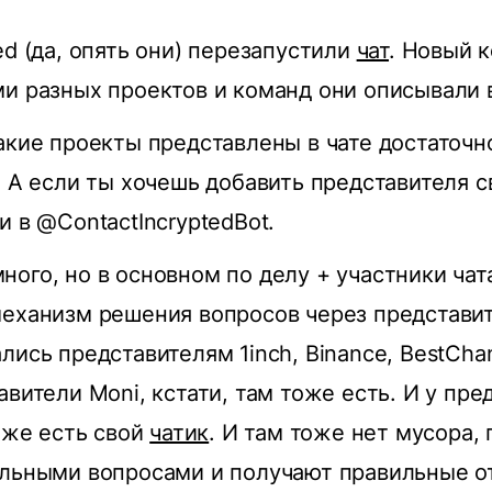
ed (да, опять они) перезапустили
чат
. Новый 
и разных проектов и команд они описывали
акие проекты представлены в чате достаточн
. А если ты хочешь добавить представителя с
и в @ContactIncryptedBot.
ого, но в основном по делу + участники чат
еханизм решения вопросов через представит
лись представителям 1inch, Binance, BestCh
авители Moni, кстати, там тоже есть. И у пре
тоже есть свой
чатик
. И там тоже нет мусора,
ильными вопросами и получают правильные о