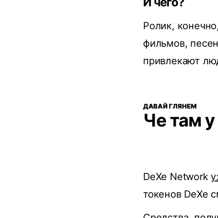
И чего?
Ролик, конечно,
фильмов, песен
привлекают люд
ДАВАЙ ГЛЯНЕМ
Че там у
DeXe Network
у
токенов DeXe с
Средства, полу