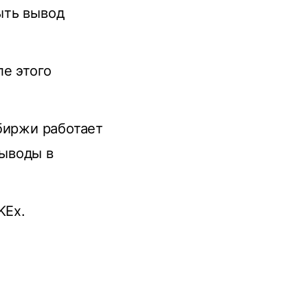
ыть вывод
е этого
биржи работает
ыводы в
KEx.