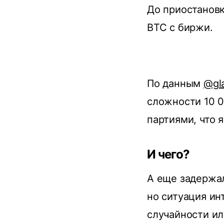
До приостановк
BTC с биржи.
По данным
@gl
сложности 10 0
партиями, что 
И чего?
А еще задержал
но ситуация ин
случайности и