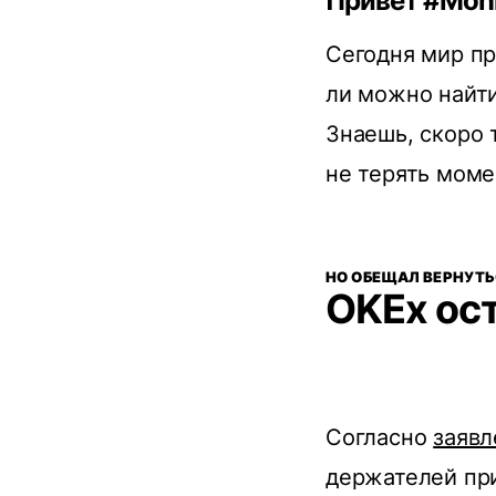
Привет #Moni
Сегодня мир пр
ли можно найти
Знаешь, скоро т
не терять моме
НО ОБЕЩАЛ ВЕРНУТЬ
OKEx ос
Согласно
заяв
держателей при