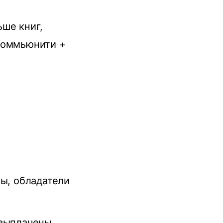
ьше книг,
 коммьюнити +
мы, обладатели
 выплачены