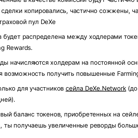
 сделки копировались, частично сожжены, ч
траховой пул DeXe
в будет распределена между ходлерами токе
ng Rewards.
ы начисляются холдерам на постоянной осно
я возможность получить повышенные Farming
олько для участников
сейла DeXe.Network
(до
ней).
овый баланс токенов, приобретенных на сейл
с, ты получаешь увеличенные реворды больш