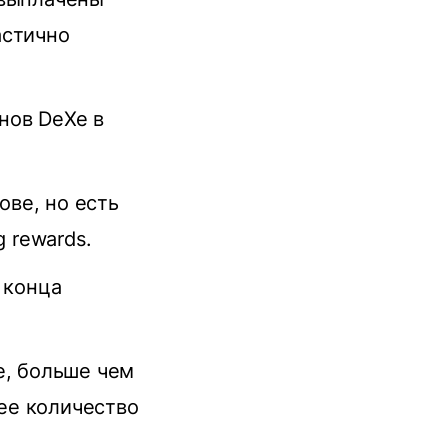
астично
нов DeXe в
ве, но есть
 rewards.
 конца
е, больше чем
ее количество