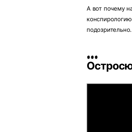
А вот почему н
конспирологию 
подозрительно.
🍿🍿🍿
Остросю