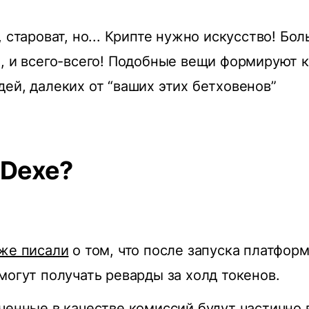
 староват, но... Крипте нужно искусство! Бол
, и всего-всего! Подобные вещи формируют
ей, далеких от “ваших этих бетховенов”
 Dexe?
же писали
о том, что после запуска платфор
могут получать реварды за холд токенов.
ченные в качестве комиссий будут частично