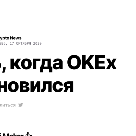
rypto News
#86, 17 ОКТЯБРЯ 2020
, когда OKEx
новился
литься