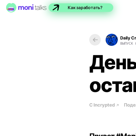
Как заработать?
Daily C
ВЫПУСК
День
оста
С
Incrypted
Поде