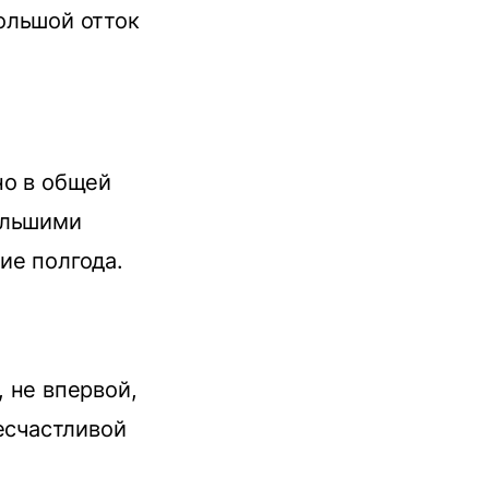
ольшой отток
но в общей
ольшими
ие полгода.
 не впервой,
есчастливой