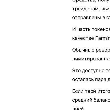
трейдерам, чьи
отправлены в с
И часть токено
качестве Farmi
Обычные реворд
лимитированна
Это доступно т
осталась пара д
Если твой итог
средний балан
дней.