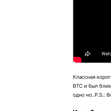
Классная корот
BTC и был близ
одно но..P.S.: 