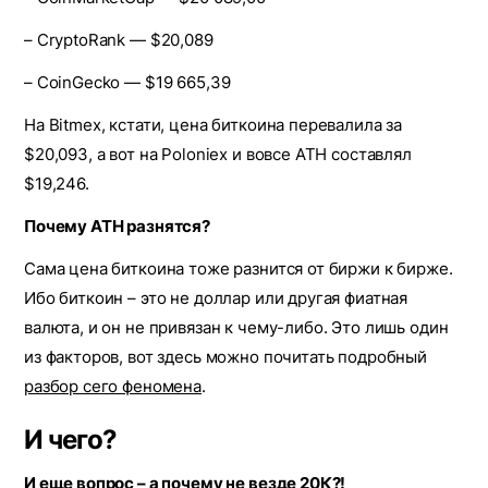
– CryptoRank — $20,089
– CoinGecko — $19 665,39
На Bitmex, кстати, цена биткоина перевалила за
$20,093, а вот на Poloniex и вовсе ATH составлял
$19,246.
Почему ATH разнятся?
Сама цена биткоина тоже разнится от биржи к бирже.
Ибо биткоин – это не доллар или другая фиатная
валюта, и он не привязан к чему-либо. Это лишь один
из факторов, вот здесь можно почитать подробный
разбор сего феномена
.
И чего?
И еще вопрос – а почему не везде 20К?!