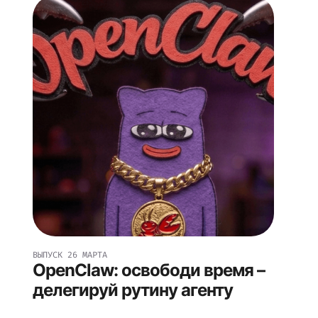
ВЫПУСК
26 МАРТА
OpenClaw: освободи время –
делегируй рутину агенту