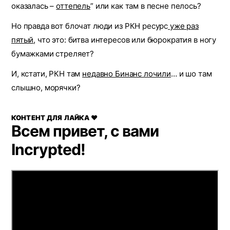
оказалась –
оттепель
” или как там в песне пелось?
Но правда вот блочат люди из РКН ресурс
уже раз
пятый
, что это: битва интересов или бюрократия в ногу
бумажками стреляет?
И, кстати, РКН там
недавно Бинанс лочили
… и шо там
слышно, морячки?
КОНТЕНТ ДЛЯ ЛАЙКА ❤️
Всем привет, с вами
Incrypted!