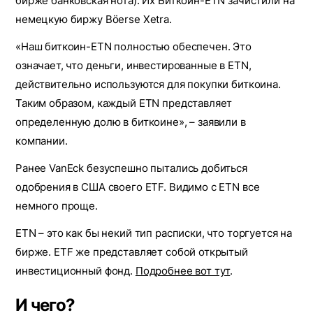
бирже банковская нота). Их Биткоин-ETN зачистили на
немецкую биржу Böerse Xetra.
«Наш биткоин-ETN полностью обеспечен. Это
означает, что деньги, инвестированные в ETN,
действительно используются для покупки биткоина.
Таким образом, каждый ETN представляет
определенную долю в биткоине», – заявили в
компании.
Ранее VanEck безуспешно пытались добиться
одобрения в США своего ETF. Видимо с ETN все
немного проще.
ETN – это как бы некий тип расписки, что торгуется на
бирже. ETF же представляет собой открытый
инвестиционный фонд.
Подробнее вот тут
.
И чего?