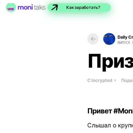
Как заработать?
Daily C
ВЫПУСК
Приз
С
Incrypted
Поде
Привет #Moni
Слышал о крупн