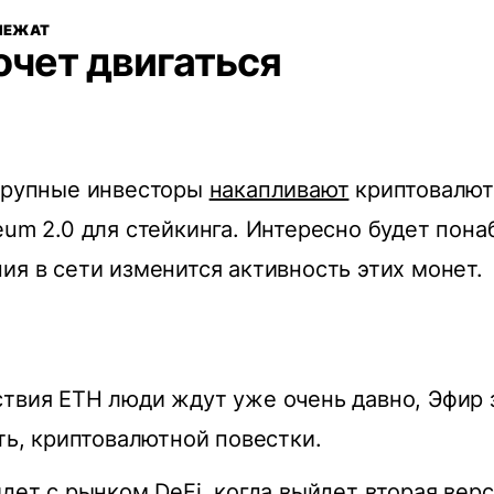
ЛЕЖАТ
очет двигаться
 крупные инвесторы
накапливают
криптовалют
eum 2.0 для стейкинга. Интересно будет пона
ия в сети изменится активность этих монет.
твия ETH люди ждут уже очень давно, Эфир 
ать, криптовалютной повестки.
йдет с рынком DeFi, когда выйдет вторая вер