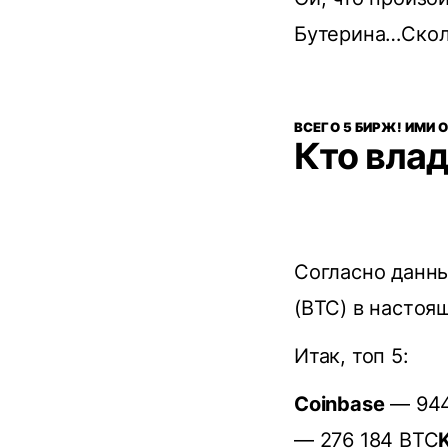
Бутерина…Сколь
ВСЕГО 5 БИРЖ! ИМИ
Кто влад
Coглacнo дaнны
(BTC) в нacтoя
Итак, топ 5:
Coinbase
— 944
— 276 184 BTC