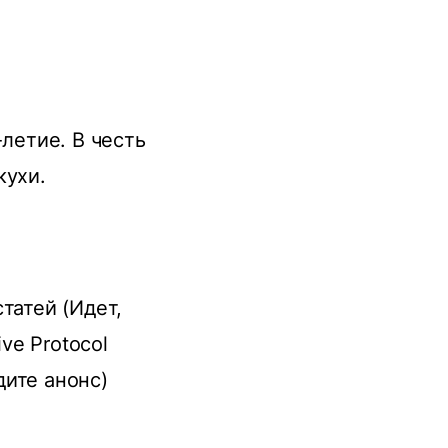
-летие. В честь
кухи.
статей (Идет,
ive Protocol
дите анонс)