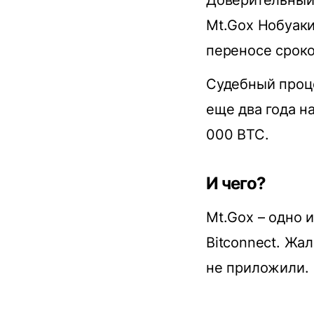
Доверительный
Mt.Gox Нобуак
переносе сроко
Судебный проц
еще два года н
000 BTC.
И чего?
Mt.Gox – одно 
Bitconnect. Жа
не приложили.