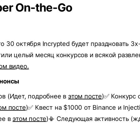
er On-the-Go
о 30 октября Incrypted будет праздновать 3х
тили целый месяц конкурсов и всякой развле
ом видео.
анонсы
в (Идет, подробнее в
этом посте
)✅ Конкурс 
ом посте
)✅ Квест на $1000 от Binance и Inject
ее в
этом посте
)📳 Следующая активность (ж