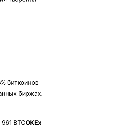
6% биткoинoв
aнныx биpжax.
 961 BTC
OKEx