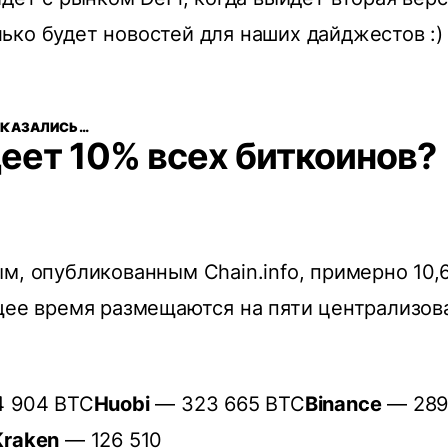
ко будет новостей для наших дайджестов :)
 ОКАЗАЛИСЬ…
еет 10% всех биткоинов?
м, oпубликoвaнным Chain.info, пpимepнo 10,
щee вpeмя paзмeщaютcя нa пяти цeнтpaлизoв
 904 BTC
Huobi
— З2З 665 BTC
Binance
— 289
Kraken
— 126 510