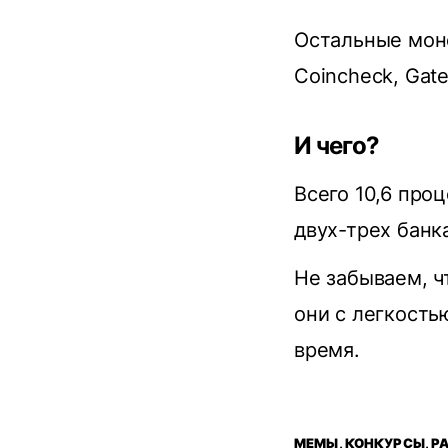
Ocтaльныe мoнeт
Coincheck, Gate
И чего?
Всего 10,6 про
двух-трех банк
Не забываем, ч
они с легкость
время.
МЕМЫ, КОНКУРСЫ, Р