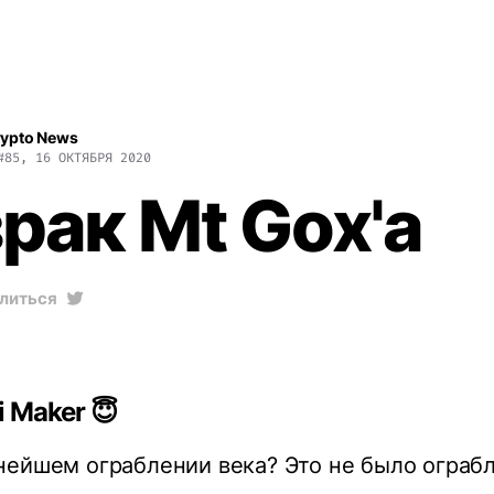
rypto News
#85, 16 ОКТЯБРЯ 2020
рак Mt Gox'a
литься
 Maker 😇
ейшем ограблении века? Это не было ограбл