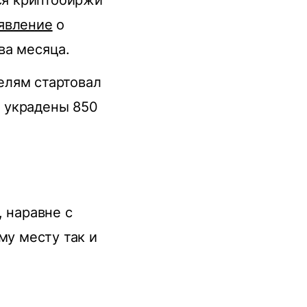
ся криптобиржи
явление
о
ва месяца.
елям стартовал
и украдены 850
 наравне с
му месту так и