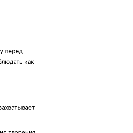
у перед
блюдать как
захватывает
сия творения