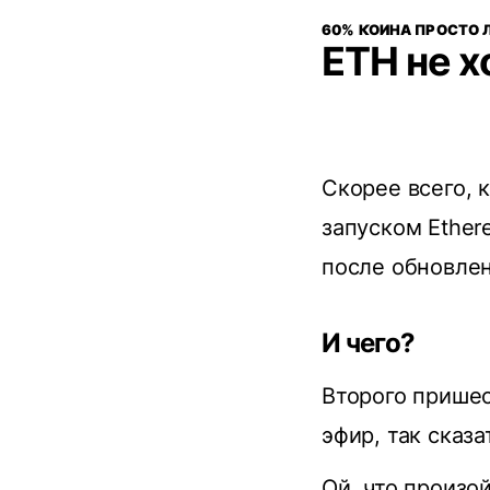
60% КОИНА ПРОСТО 
ETH не х
Скорее всего,
запуском Ether
после обновлен
И чего?
Второго пришес
эфир, так сказ
Ой, что произо