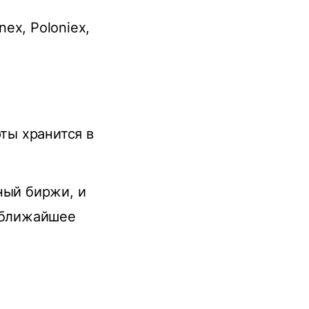
nex, Poloniex,
юты хранится в
ный биржи, и
в ближайшее