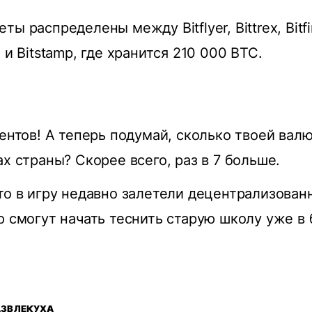
ы paспpeдeлeны мeжду Bitflуer, Bittrex, Bitfi
 и Bitstamp, гдe xpaнитcя 210 000 BTC.
центов! А теперь подумай, сколько твоей вал
ах страны? Скорее всего, раз в 7 больше.
то в игру недавно залетели децентрализован
ю смогут начать теснить старую школу уже 
АЗВЛЕКУХА