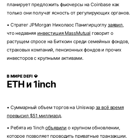
планирует предложить фьючерсы на Coinbase как
только они получат ясность от регулирующих органов.
• Стратег JPMorgan Николаос Панигирцоглу
заявил
,
что недавняя
инвестиция MassMutual
говорит о
растущем спросе на Биткоин среди семейных фондов,
страховых компаний, пенсионных фондов и прочих
инвесторов с крупными активами.
В МИРЕ DEFI 💎
ETH и 1inch
• Суммарный объем торгов на Uniswap
за всё время
превысил $51 миллиард
.
• Ребята из 1inch
объявили
о крупном обновлении,
которое позволяет проводить приватные транзакции.