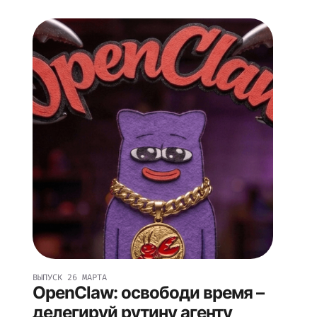
ВЫПУСК
26 МАРТА
OpenClaw: освободи время –
делегируй рутину агенту