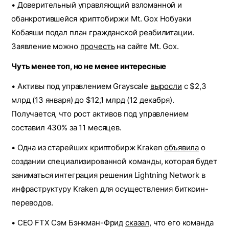
• Доверительный управляющий взломанной и
обанкротившейся криптобиржи Mt. Gox Нобуаки
Кобаяши подал план гражданской реабилитации.
Заявление можно
прочесть
на сайте Mt. Gox.
Чуть менее топ, но не менее интересные
• Активы под управлением Grayscale
выросли
с $2,3
млрд (13 января) до $12,1 млрд (12 декабря).
Получается, что рост активов под управлением
составил 430% за 11 месяцев.
• Одна из старейших криптобирж Kraken
объявила
о
создании специализированной команды, которая будет
заниматься интеграция решения Lightning Network в
инфраструктуру Kraken для осуществления биткоин-
переводов.
• CEO FTX Сэм Бэнкман-Фрид
сказал
, что его команда