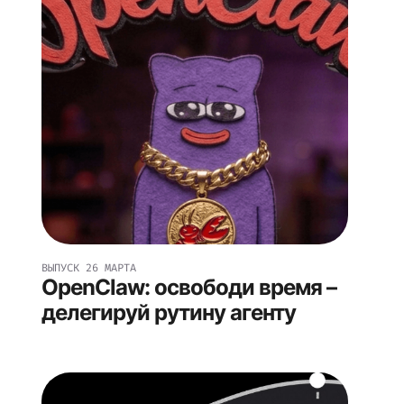
ВЫПУСК
26 МАРТА
OpenClaw: освободи время –
делегируй рутину агенту