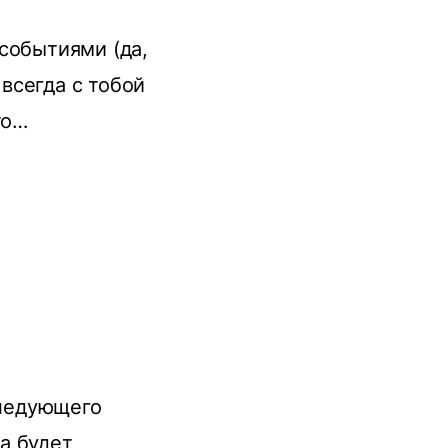
событиями (да,
 всегда с тобой
то…
следующего
ra будет