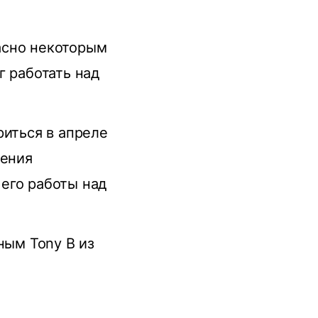
ласно некоторым
г работать над
риться в апреле
дения
его работы над
ным Tony B из