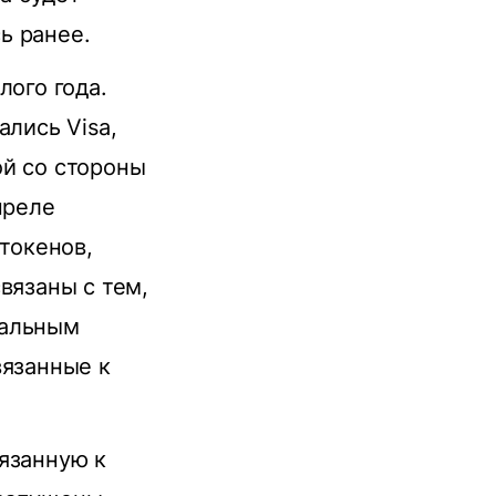
ь ранее.
лого года.
ались Visa,
кой со стороны
преле
 токенов,
вязаны с тем,
нальным
вязанные к
язанную к