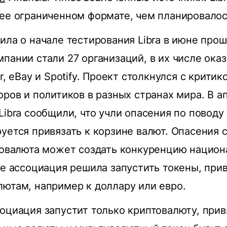
ее ограниченном формате, чем планировалос
ила о начале тестирования Libra в июне прош
пании стали 27 организаций, в их числе оказ
r, eBay и Spotify. Проект столкнулся с крити
оров и политиков в разных странах мира. В а
Libra сообщили, что учли опасения по поводу
уется привязать к корзине валют. Опасения с
птовалюта может создать конкуренцию нацио
ге ассоциация решила запустить токены, при
ютам, например к доллару или евро.
оциация запустит только криптовалюту, прив