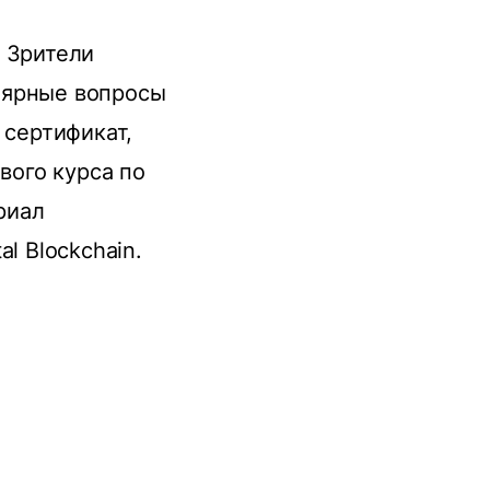
. Зрители
лярные вопросы
 сертификат,
ого курса по
риал
l Blockchain.