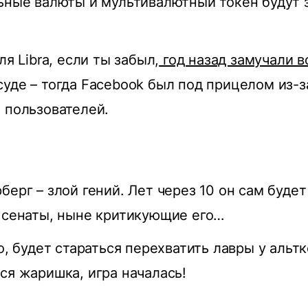
льные валюты и мультивалютный токен будут
ля Libra, если ты забыл,
год назад замучали 
уде – тогда Facebook был под прицелом из-з
 пользователей.
берг – злой гений. Лет через 10 он сам будет
 сенаты, ныне критикующие его…
о, будет стараться перехватить лавры у альт
ся жаришка, игра началась!