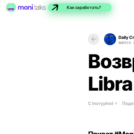
Как заработать?
Daily C
ВЫПУСК
Возв
Libra
С
Incrypted
Поде