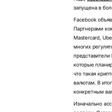
запущена в бол
Facebook объяв
Партнерами ком
Mastercard, Ube
многих регулят
представители 
которые планир
что такая кри
валютам. В ито
конкретным вал
Изначально асс