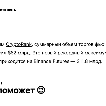
БИТКОИНА
ным
CryptoRank
, суммарный объем торгов фью
сил $62 млрд. Это новый рекордный максиму
приходится на Binance Futures — $11.8 млрд.
Я?
поможет 😉