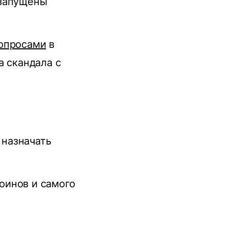
 запущены
вопросами
в
а скандала с
 назначать
коинов и самого