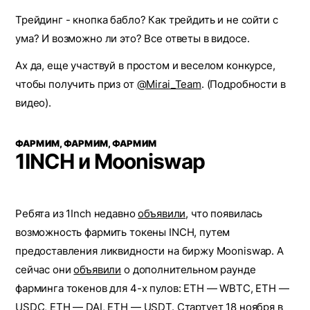
Трейдинг - кнопка бабло? Как трейдить и не сойти с
ума? И возможно ли это? Все ответы в видосе.
Ах да, еще участвуй в простом и веселом конкурсе,
чтобы получить приз от
@Mirai_Team
. (Подробности в
видео).
ФАРМИМ, ФАРМИМ, ФАРМИМ
1INCH и Mooniswap
Ребята из 1Inch недавно
объявили
, что появилась
возможность фармить токены INCH, путем
предоставления ликвидности на биржу Mooniswap. А
сейчас они
объявили
о дополнительном раунде
фарминга токенов для 4-х пулов: ETH — WBTC, ETH —
USDC, ETH — DAI, ETH — USDT. Стартует 18 ноября в