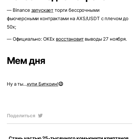
— Binance
запускает
торги бессрочными
фьючерсными контрактами на AXS/USDT с плечом до
50х;
— Официально: OKEx
восстановит
выводы 27 ноября.
Мем дня
Ну а ты...
купи Биткоин!
😉
Поделиться
Стань частью 25-тысячного комьюнити криптанов,