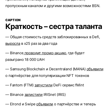
пропускным каналом и другими возможностями BSN.
CAPTION
Краткость – сестра таланта
— Общая стоимость средств заблокированных в Defi,
выросла
в x25 раз за два года
— Binance
проводит промо-акцию
, где будет
разыграно 18 000 UAH
— Samsung Blockchain и Decentraland (MANA)
объявили
о партнёрстве для популяризации NFT токенов
— Fantom (FTM)
запустили
DeFi сервис fMint
— Binance
залистили
IRISnet (IRIS)
— Elrond и Swipe
объявили
о партнёрстве и теперь