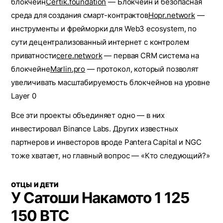
блокчейн
Certik.foundation
— Блокчейн и безопасная
среда для создания смарт-контрактов
Hopr.network
—
инструменты и фрейморки для Web3 ecosystem, по
сути децентрализованный интернет с контролем
приватности
cere.network
— первая CRM система на
блокчейне
Marlin.pro
— протокол, который позволят
увеличивать масштабируемость блокчейнов на уровне
Layer 0
Все эти проекты объединяет одно — в них
инвестировал Binance Labs. Других известных
партнеров и инвесторов вроде Pantera Capital и NGC
тоже хватает, но главный вопрос — «Кто следующий?»
ОТЦЫ И ДЕТИ
У Сатоши Накамото 1 125
150 BTC