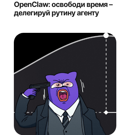
OpenClaw: освободи время –
делегируй рутину агенту