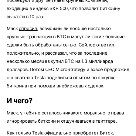
последуют и другие главы крупных компаний,
входящих в индекс S&P 500, что позволит биткоину
вырасти в 10 раз.
Маск
спросил
, возможны ли вообще настолько
крупные транзакции в BTC и могут ли такие большие
сделки быть обработаны сетью. Сейлор
ответил
положительно, и рассказал, что за последние
несколько месяцев купил BTC на 1.3 миллиарда
долларов. Потом CEO MicroStrategy и вовсе предложил
основателю Tesla поделиться опытом по покупке
биткоина при помощи внебиржевых сделок.
И чего?
Маск, у тебя не осталось никакого морального права
игнорировать биткоин и отшучиваться в твиттере.
Как только Tesla официально приобретет Биток,