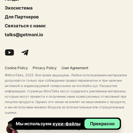
Экосистема
Для Партнеров
Связаться с нами:
talks@getmoni.io
Cookie Policy
Privacy Policy
User Agreement
©MoniTalks, 2025. Все права защищены. Любое использование материалов
допускается только при соблюдении правил перепечатки и при наличии
активной и индексируемой гиперссылки на monitalks.xyz. Раскрытие
информации: страницы MoniTalks могут содержать рекламные материалы,
которые могут привести к получению нами комиссионных отчислений при
покупке продукта. Однако это никак не влияет на наше мнение о продукте,
и мы не получаем никаких бонусов за положительные или отрицательные
оценки.
Мы используем
куки-файлы
Прекрасно
Сделано для Секси Криптанов