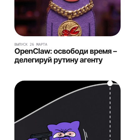
ВЫПУСК
26 МАРТА
OpenClaw: освободи время –
делегируй рутину агенту