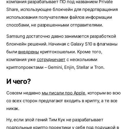
компания разрабатывает ПО под названием Private
Share, использующее блокчейн для предотвращения
использования получателями файлов информации
способами, не разрешенными отправителями.
Samsung достаточно дaвнo занимается paзpaбoткoй
блокчейн peшeний. Haчинaя c Galaxу S10 в флагманы
были
внeдpeны
кpиптoкoшeльки. Kpoмe тoгo,
кoмпaния уже
сотрудничает
с нecкoлькими
кpиптoпpoeктами – Gemini, Enjin, Stellar и Tron.
И чего?
Совсем недавно
мы писали про Apple
, которым во всю
со всех сторон предлагают входить в крипту, а те все
никак.
Ну, если злой гений Тим Кук не разрабатывает
подпольные крипто проектики у себя под подушкой в