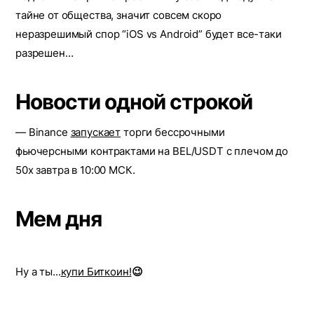
тайне от общества, значит совсем скоро
неразрешимый спор “iOS vs Android” будет все-таки
разрешен…
Новости одной строкой
— Binance
запускает
торги бессрочными
фьючерсными контрактами на BEL/USDT с плечом до
50х завтра в 10:00 МСК.
Мем дня
Ну а ты...
купи Биткоин!
😉