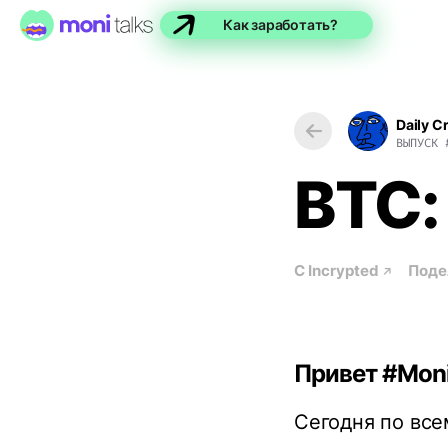
Как заработать?
Daily C
ВЫПУСК
BTC:
С
Incrypted
Поде
Привет #Moni
Сегодня по все