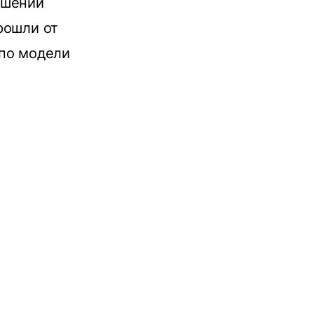
ошении
рошли от
 по модели