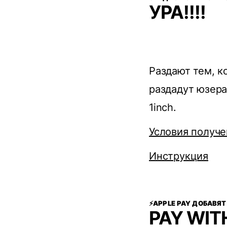
УРА!!!!
Раздают тем, к
раздадут юзера
1inch.
Условия получе
Инстрyкция
⚡️APPLE PAY ДОБАВЯ
PAY WIT