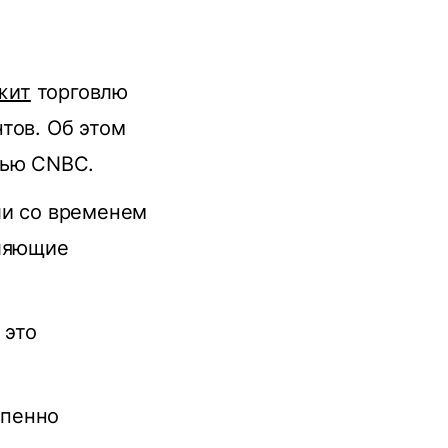
жит
торговлю
тов. Об этом
вью CNBC.
ли со временем
вляющие
 это
епенно