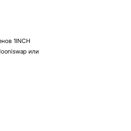
енов 1INCH
Mooniswap или