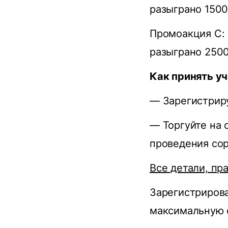
разыграно 150
Промоакция C: 
разыграно 250
Как принять у
— Зарегистриру
— Торгуйте на 
проведения со
Все детали, пр
Зарегистрирова
максимальную с