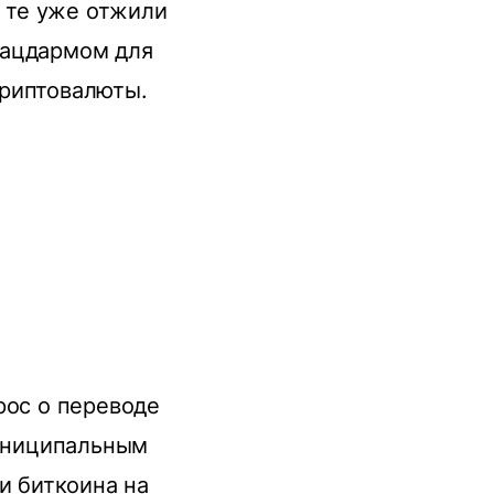
, те уже отжили
лацдармом для
криптовалюты.
рос о переводе
муниципальным
и биткоина на