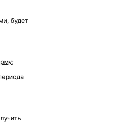
ми, будет
орму
;
периода
лучить