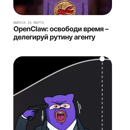
ВЫПУСК
26 МАРТА
OpenClaw: освободи время –
делегируй рутину агенту