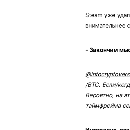
Steam уже удали
внимательнее с
- Закончим мы
@intocryptovers
/BTC. Если/когд
Вероятно, на э
таймфрейма се