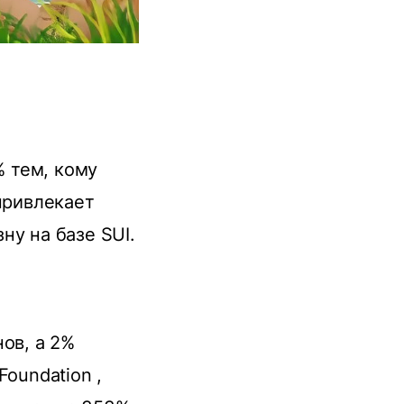
% тем, кому
привлекает
ну на базе SUI.
ов, а 2%
oundation ,