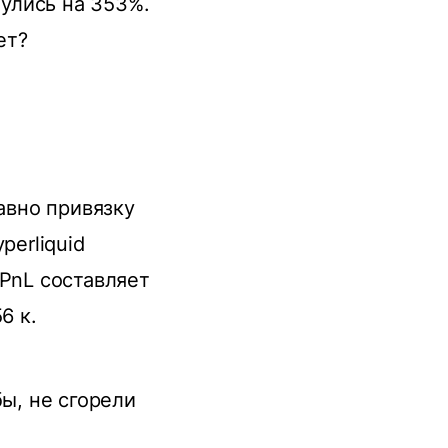
анулись на 353%.
ет?
авно привязку
perliquid
uPnL составляет
6 к.
бы, не сгорели