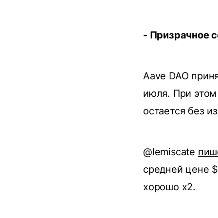
- Призрачное 
Aave DAO приня
июля. При этом
остается без и
@lemiscate
пиш
средней цене $
хорошо х2.