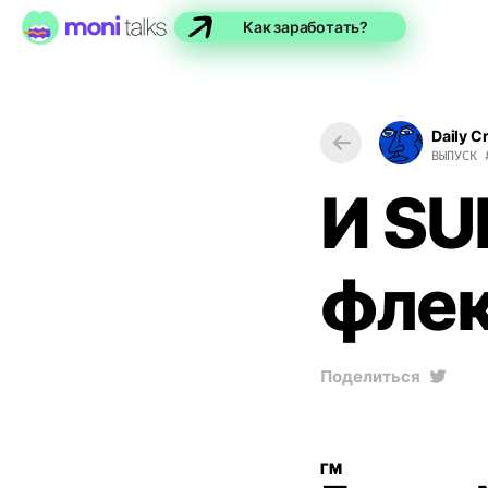
Как заработать?
Daily C
ВЫПУСК
И SU
флек
Поделиться
ГМ