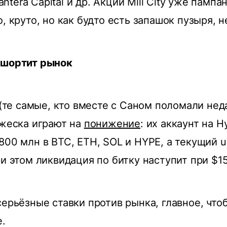
 Pantera Capital и др. Акции Mill City уже памп
, круто, но как будто есть запашок пузыря, н
 шортит рынок
l (те самые, кто вместе с Саном поломали нед
 жеска играют на
понижение
: их аккаунт на Hy
800 млн в BTC, ETH, SOL и HYPE, а текущий 
ри этом ликвидация по битку наступит при $15
серьёзные ставки против рынка, главное, что
е.