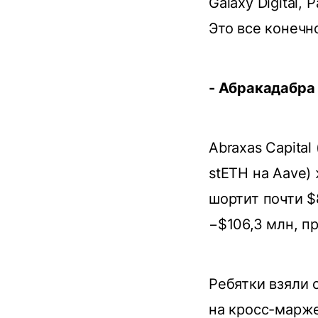
Galaxy Digital,
Это все конечно
- Абракадабра
Abraxas Capita
stETH на Aave)
шортит почти $
−$106,3 млн, п
Ребятки взяли 
на кросс-марж