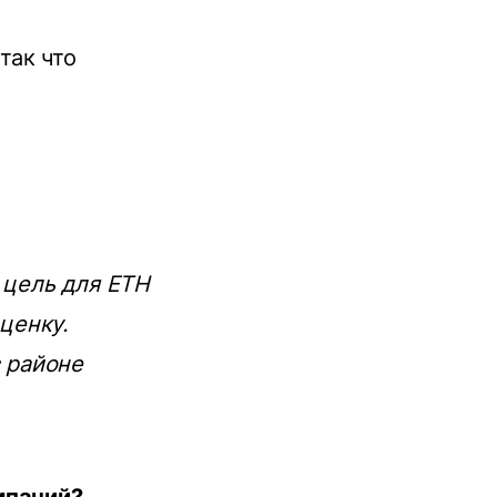
так что
 цель для ETH
оценку.
в районе