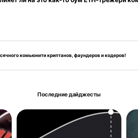
лияет ли на это как-то бум ETH-трежери ко
сячного комьюнити криптанов, фаундеров и кодеров!
Последние дайджесты