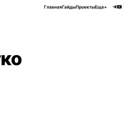
Главная
Гайды
Проекты
Еще+
тко