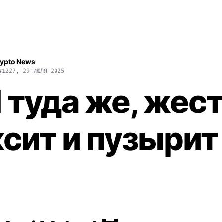
rypto News
#1227, 29 ИЮЛЯ 2025
I туда же, жес
сит и пузырит