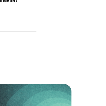
мпаний?