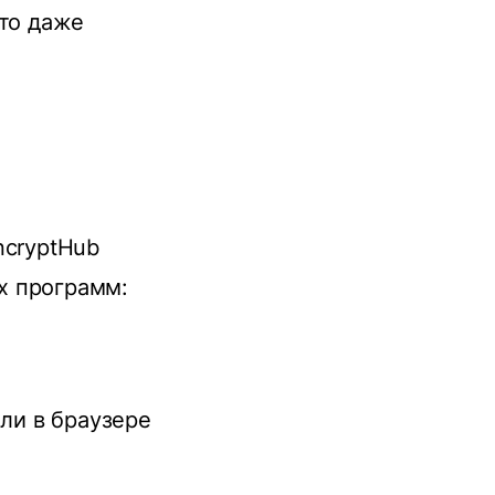
-то даже
ncryptHub
х программ:
оли в браузере