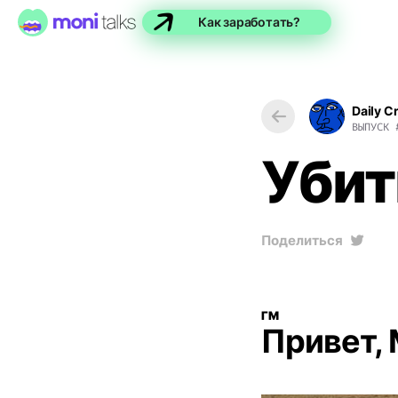
Как заработать?
Daily C
ВЫПУСК
Убит
Поделиться
ГМ
Привет, 