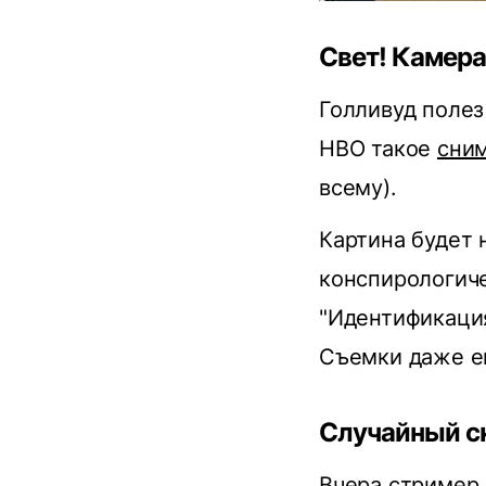
Свет! Камера
Голливуд полез
HBO такое
сни
всему).
Картина будет 
конспирологич
"Идентификация
Cъемки даже ещ
Случайный с
Вчера стример 