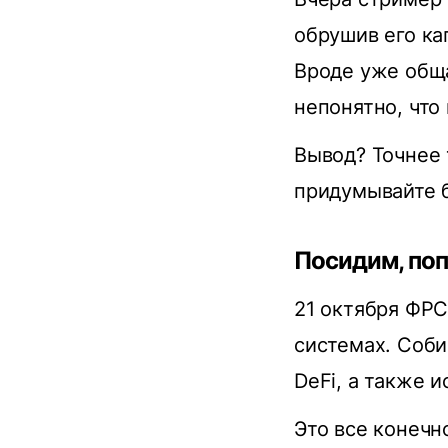
обрушив его ка
Вроде уже обща
непонятно, что 
Вывод? Точнее 
придумывайте б
Посидим, по
21 октября ФР
системах. Cоби
DeFi, а также 
Это все конечн