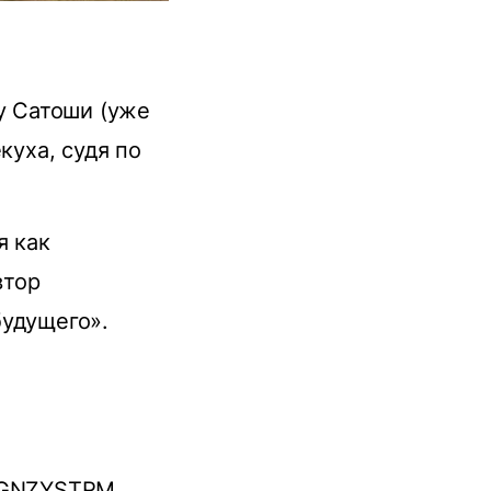
у Сатоши (уже
куха, судя по
я как
втор
будущего».
GNZYSTRM,