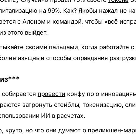
питализацию на 99%. Как? Якобы нажал не на
ется с Алоном и командой, чтобы «всё испра
из этого выйдет.
тыкайте своими пальцами, когда работайте с
олее изящные способы оправдания разгрузки
пиз***
С собирается
провести
конфу по о инновация
раются затронуть стейблы, токенизацию, cлия
использовании ИИ в расчетах.
о, круто, но что они думают о предикшен-мар