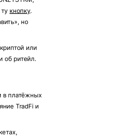
 ту
кнопку
.
вить», но
 криптой или
 об ритейл.
м в платёжных
ние TradFi и
кетах,