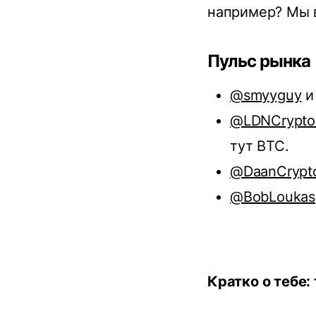
например? Мы 
Пульс рынка
@smyyguy
@LDNCrypto
тут BTC.
@DaanCrypt
@BobLoukas
Кратко о тебе: