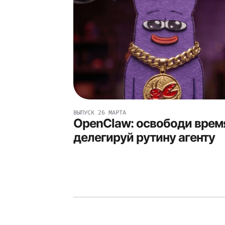
ВЫПУСК
26 МАРТА
OpenClaw: освободи время
делегируй рутину агенту