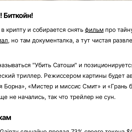
! Биткойн!
 в крипту и собирается снять
фильм
про тайн
мал
, но там документалка, а тут чистая развле
называться "Убить Сатоши" и позиционируетс
еский триллер. Режиссером картины будет а
 Борна», «Мистер и миссис Смит» и «Грань 
е не начались, так что трейлер не сун.
кам
Gainzy случайно продал 73% своего
токена
$