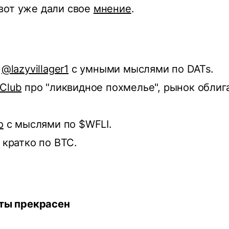
вот уже дали свое
мнение
.
и
@lazyvillager1
с умными мыслями по DATs.
Club
про "ликвидное похмелье", рынок облиг
o
c мыслями по $WFLI.
кратко по BTC.
 ты прекрасен