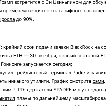
Трамп встретится с Си Цзиньпином для обсу
м временем вероятность тарифного соглаше
ыросла
до 90%.
: крайний срок подачи заявки BlackRock на с
кинга ETH — 30 октября; первый спотовый ET
 Гонконге запускается сегодня;
купил трейдинговый терминал Padre и заявил
еть никакого утилити. График смотрите
сами
вшим. UPD: держатели $PADRE могут подать
ыкатил
планы по дальнейшему масштабирова