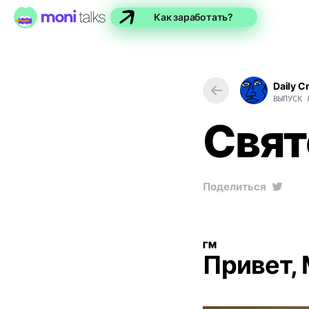
Как заработать?
Daily C
ВЫПУСК
Cвят
Поделиться
ГМ
Привет, 