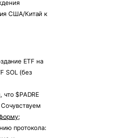
ждения
ния США/Китай к
оздание ETF на
F SOL (без
, что $PADRE
. Cочувствуем
форму
;
нию протокола: