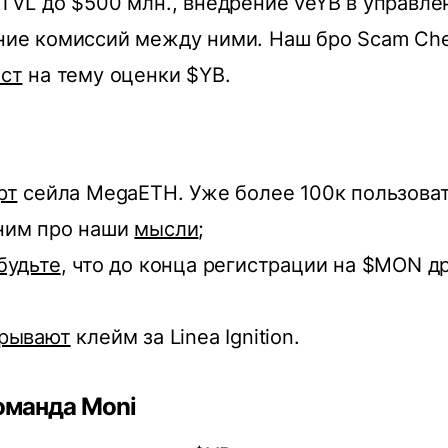
TVL до $500 млн., внедрение veYB в управле
ние комиссий между ними. Наш бро Scam Ch
ст
на тему оценки $YB.
рт
сейла MegaETH. Уже более 100к пользова
ним про наши
мысли
;
будьте
, что до конца регистрации на $MON д
рывают
клейм за Linea Ignition.
оманда Moni