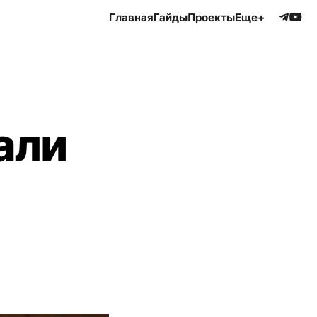
Главная
Гайды
Проекты
Еще+
али