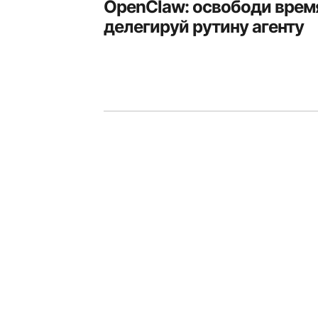
OpenClaw: освободи время
делегируй рутину агенту