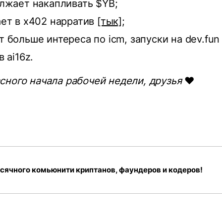
лжает накапливать $YB;
ет в x402 нарратив
[тык]
;
 больше интереса по icm, запуски на dev.fun 
 ai16z.
ного начала рабочей недели, друзья
❤️
сячного комьюнити криптанов, фаундеров и кодеров!