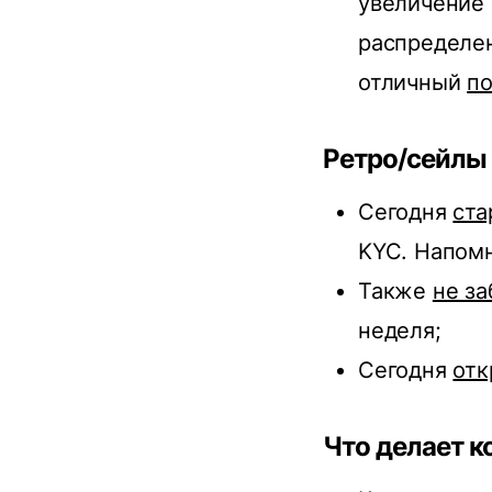
увеличение 
распределе
отличный
по
Ретро/сейлы
Сегодня
ста
KYC. Напом
Также
не за
неделя;
Сегодня
отк
Что делает к