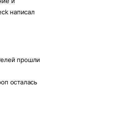
ние и
eсk написал
телей прошли
роп осталась