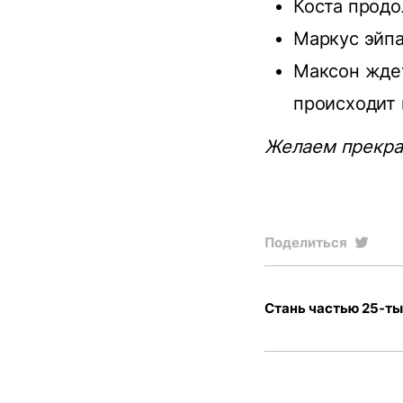
Коста продо
Маркус эйпа
Максон ждет
происходит в
Желаем прекрас
Поделиться
Стань частью 25-ты