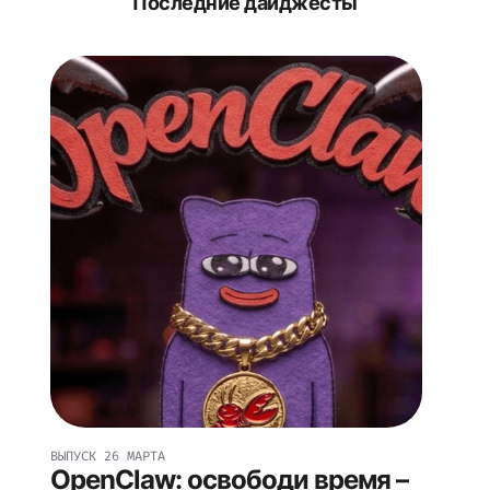
Последние дайджесты
ВЫПУСК
26 МАРТА
OpenClaw: освободи время –