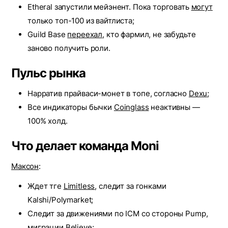
Etheral запустили мейэнент. Пока торговать
могут
только топ-100 из вайтлиста;
Guild Base
переехал
, кто фармил, не забудьте
заново получить роли.
Пульс рынка
Нарратив прайваси-монет в топе, согласно
Dexu
;
Все индикаторы бычки
Coinglass
неактивны —
100% холд.
Что делает команда Moni
Максон
:
Ждет тге
Limitless
, следит за гонками
Kalshi/Polymarket;
Следит за движениями по ICM со стороны Pump,
миграции Believe;