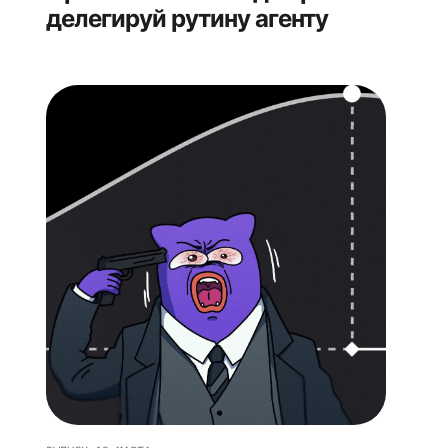
делегируй рутину агенту