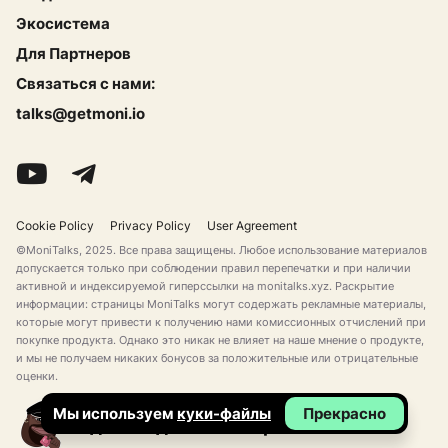
Экосистема
Для Партнеров
Связаться с нами:
talks@getmoni.io
Cookie Policy
Privacy Policy
User Agreement
©MoniTalks, 2025. Все права защищены. Любое использование материалов
допускается только при соблюдении правил перепечатки и при наличии
активной и индексируемой гиперссылки на monitalks.xyz. Раскрытие
информации: страницы MoniTalks могут содержать рекламные материалы,
которые могут привести к получению нами комиссионных отчислений при
покупке продукта. Однако это никак не влияет на наше мнение о продукте,
и мы не получаем никаких бонусов за положительные или отрицательные
оценки.
Мы используем
куки-файлы
Прекрасно
Сделано для Секси Криптанов