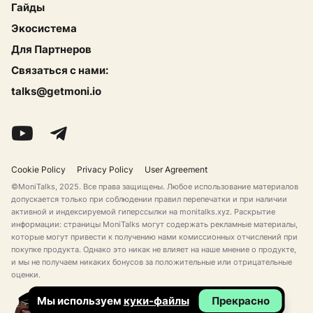
Гайды
Экосистема
Для Партнеров
Связаться с нами:
talks@getmoni.io
Cookie Policy
Privacy Policy
User Agreement
©MoniTalks, 2025. Все права защищены. Любое использование материалов
допускается только при соблюдении правил перепечатки и при наличии
активной и индексируемой гиперссылки на monitalks.xyz. Раскрытие
информации: страницы MoniTalks могут содержать рекламные материалы,
которые могут привести к получению нами комиссионных отчислений при
покупке продукта. Однако это никак не влияет на наше мнение о продукте,
и мы не получаем никаких бонусов за положительные или отрицательные
оценки.
Мы используем
куки-файлы
Прекрасно
Сделано для Секси Криптанов