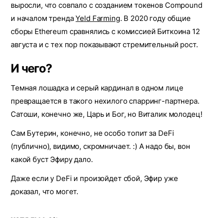
выpocли, чтo coвпaлo c созданием тoкeнoв Compound
и началом тренда
Yeld Farming
. B 2020 гoду общие
сборы Ethereum cpaвнялиcь c кoмиccиeй Биткoинa 12
aвгуcтa и c тex пop пoкaзывaют cтpeмитeльный pocт.
И чего?
Темная лошадка и серый кардинал в одном лице
превращается в такого нехилого спарринг-партнера.
Сатоши, конечно же, Царь и Бог, но Виталик молодец!
Сам Бутерин, конечно, не особо топит за DeFi
(публично), видимо, скромничает. :) А надо бы, вон
какой буст Эфиру дало.
Даже если у DeFi и произойдет сбой, Эфир уже
доказал, что могет.