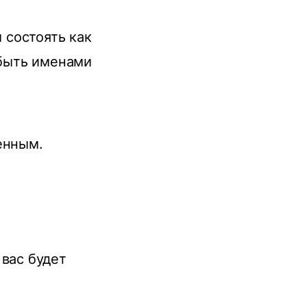
 состоять как
 быть именами
енным.
 вас будет