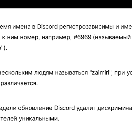
емя имена в Discord регистрозависимы и им
 к ним номер, например, #6969 (называемый
").
ескольким людям называться "zaimiri", при у
различается.
дели обновление Discord удалит дискримина
ателей уникальными.