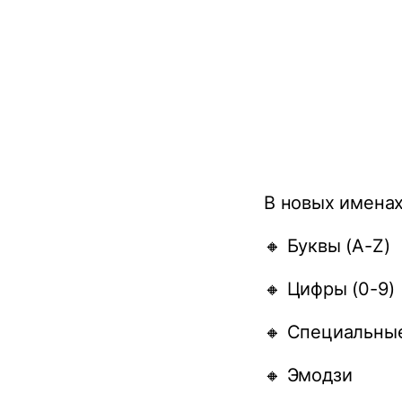
В новых именах
🔸 Буквы (A-Z)
🔸 Цифры (0-9)
🔸 Специальные 
🔸 Эмодзи