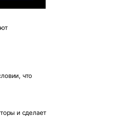
еют
словии, что
торы и сделает