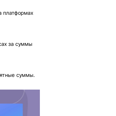
а платформах
сах за суммы
оятные суммы.