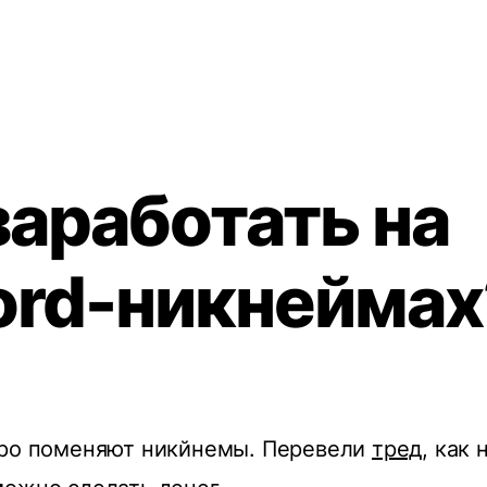
заработать на
ord-никнеймах
оро поменяют никйнемы. Перевели
тред
, как 