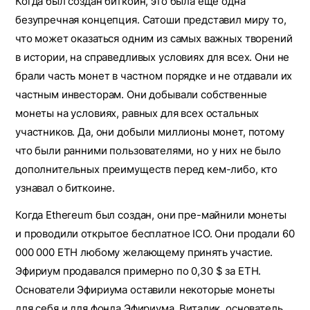
Когда был создан биткоин, это была еще одна
безупречная концепция. Сатоши представил миру то,
что может оказаться одним из самых важных творений
в истории, на справедливых условиях для всех. Они не
брали часть монет в частном порядке и не отдавали их
частным инвесторам. Они добывали собственные
монеты на условиях, равных для всех остальных
участников. Да, они добыли миллионы монет, потому
что были ранними пользователями, но у них не было
дополнительных преимуществ перед кем-либо, кто
узнавал о биткоине.
Когда Ethereum был создан, они пре-майнили монеты
и проводили открытое бесплатное ICO. Они продали 60
000 000 ETH любому желающему принять участие.
Эфириум продавался примерно по 0,30 $ за ETH.
Основатели Эфириума оставили некоторые монеты
для себя и для фонда Эфириума. Виталик, основатель