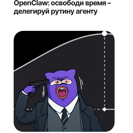
OpenClaw: освободи время –
делегируй рутину агенту