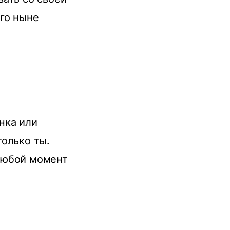
го ныне
нка или
только ты.
любой момент