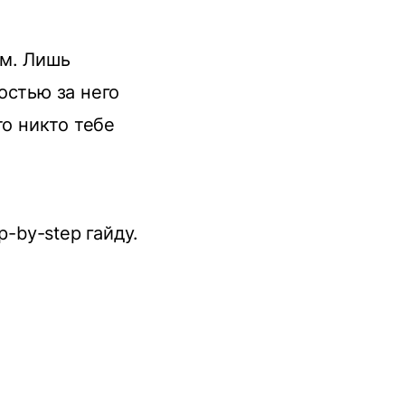
ем. Лишь
остью за него
то никто тебе
p-by-step гайду.