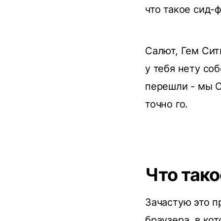
что такое сид-ф
Салют, Гем Сит
у тебя нету со
перешли - мы О
точно го.
Что так
Зачастую это п
браузера, в ко