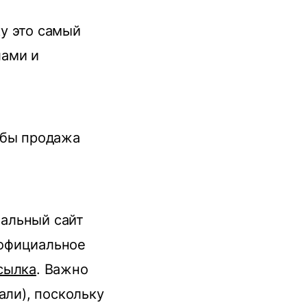
у это самый
лами и
к бы продажа
альный сайт
 официальное
сылка
. Важно
али), поскольку