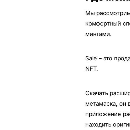
Мы рассмотрим 
комфортный сп
минтами.
Sale – это прод
NFT.
Скачать расши
метамаска, он 
приложение ра
находить ориги