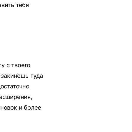
авить тебя
у с твоего
 закинешь туда
достаточно
расширения,
ановок и более