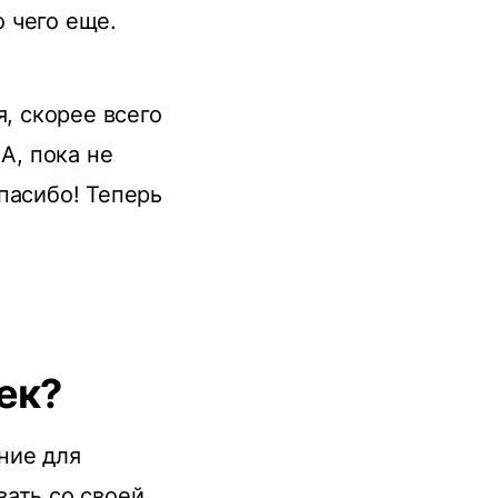
о чего еще.
я, скорее всего
А, пока не
пасибо! Теперь
ек?
ние для
вать со своей