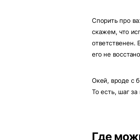
Спорить про ва
скажем, что ис
ответственен. 
его не восстан
Окей, вроде с б
То есть, шаг за
Где мож