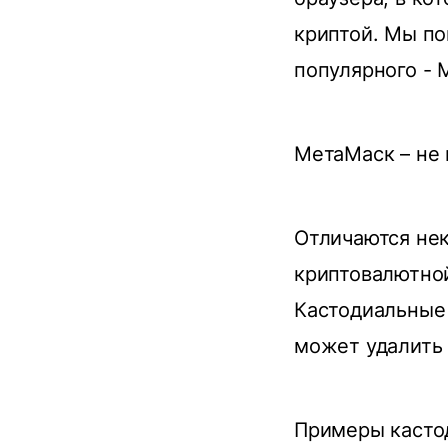
криптой. Мы по
популярного - 
МетаМаск – не
Отличаются нек
криптовалютной
Кастодиальные
может удалить 
Примеры кастод