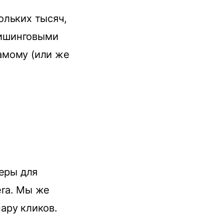
ольких тысяч,
 фишинговыми
самому (или же
зеры для
era. Мы же
пару кликов.