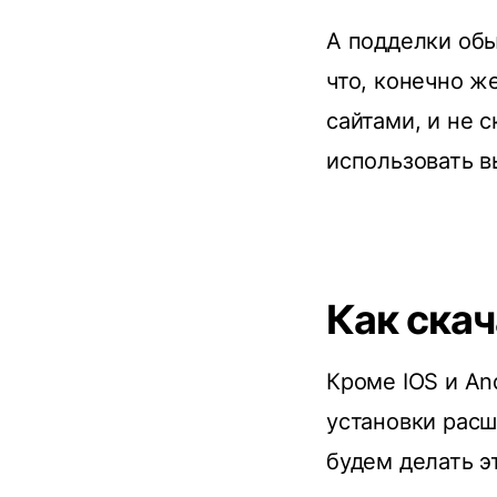
А подделки обы
что, конечно ж
сайтами, и не 
использовать в
Как ска
Кроме IOS и An
установки расши
будем делать эт