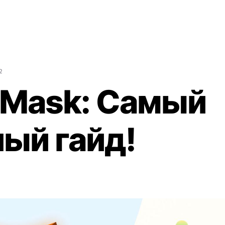
2
Mask: Самый
ый гайд!